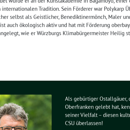
ldet wurde er an der Kunstakademie in Bagamoyo, einer 
 internationalen Tradition. Sein Förderer war Polykarp Ü
er selbst als Geistlicher, Benediktinermönch, Maler un
st auch ökologisch aktiv und hat mit Förderung oberbay
angelegt, wie er Würzburgs Klimabürgermeister Heilig st
Als gebürtiger Ostallgäuer, 
Oberfranken gelebt hat, ken
seiner Vielfalt – diesen kul
CSU überlassen!