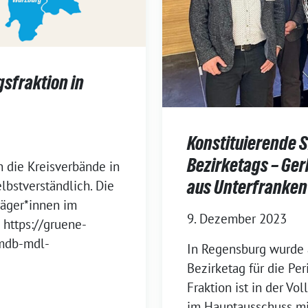
gsfraktion in
Konstituierende 
Bezirketags – Ger
 die Kreisverbände in
aus Unterfranken
elbstverständlich. Die
räger*innen im
9. Dezember 2023
 https://gruene-
-mdb-mdl-
In Regensburg wurde 
Bezirketag für die Pe
Fraktion ist in der Vo
im Hauptausschuss mit